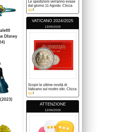
Le spedizioni verranno evase
dal giorno 11 Agosto. Clicca
qui
!
VATICANO 2024/2025
13/06/2026
aletti
se Disney
24)
Scopri le ultime novità di
Vaticano sul nostro sito. Clicca
qui
!
(2023)
ATTENZIONE
12/06/2026