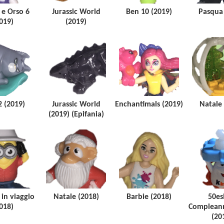
e Orso 6
Jurassic World
Ben 10 (2019)
Pasqua 
019)
(2019)
2 (2019)
Jurassic World
Enchantimals (2019)
Natale 
(2019) (Epifania)
in viaggio
Natale (2018)
Barbie (2018)
50es
018)
Compleann
(20