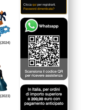
Clicca
qui
per registrarti.
Password dimenticata?
(2024)
(2023)