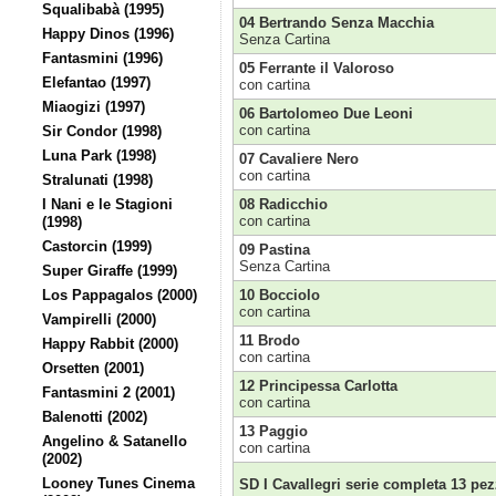
Squalibabà (1995)
04 Bertrando Senza Macchia
Happy Dinos (1996)
Senza Cartina
Fantasmini (1996)
05 Ferrante il Valoroso
Elefantao (1997)
con cartina
Miaogizi (1997)
06 Bartolomeo Due Leoni
con cartina
Sir Condor (1998)
Luna Park (1998)
07 Cavaliere Nero
con cartina
Stralunati (1998)
I Nani e le Stagioni
08 Radicchio
con cartina
(1998)
Castorcin (1999)
09 Pastina
Senza Cartina
Super Giraffe (1999)
Los Pappagalos (2000)
10 Bocciolo
con cartina
Vampirelli (2000)
11 Brodo
Happy Rabbit (2000)
con cartina
Orsetten (2001)
12 Principessa Carlotta
Fantasmini 2 (2001)
con cartina
Balenotti (2002)
13 Paggio
Angelino & Satanello
con cartina
(2002)
Looney Tunes Cinema
SD I Cavallegri serie completa 13 pez