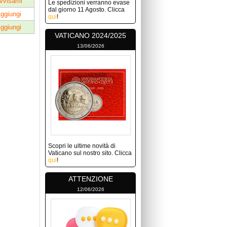
vvisami
Le spedizioni verranno evase
dal giorno 11 Agosto. Clicca
ggiungi
qui
!
ggiungi
VATICANO 2024/2025
13/06/2026
Scopri le ultime novità di
Vaticano sul nostro sito. Clicca
qui
!
ATTENZIONE
12/06/2026