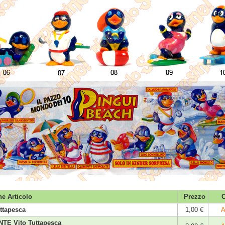
ne Articolo
Prezzo
C
uttapesca
1,00 €
A
TE Vito Tuttapesca