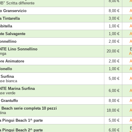
8,00 €
A
B" Scritta differente
io Granservizio
8,00 €
A
a Tintarella
3,00 €
A
ibitella
1,00 €
A
te Salvagente
1,00 €
A
onnellino
2,00 €
A
NTE Lino Sonnellino
E
20,00 €
unga
A
ore Animatore
2,00 €
A
Monello
1,00 €
A
 Surfina
5,00 €
A
ase bianca
NTE Marina Surfina
6,00 €
A
ase verde
 Grantuffo
8,00 €
A
 Beach serie completa 10 pezzi
18,00 €
A
tina
a Pingui Beach 1^ parte
5,00 €
A
E
a Pingui Beach 2^ parte
6,00 €