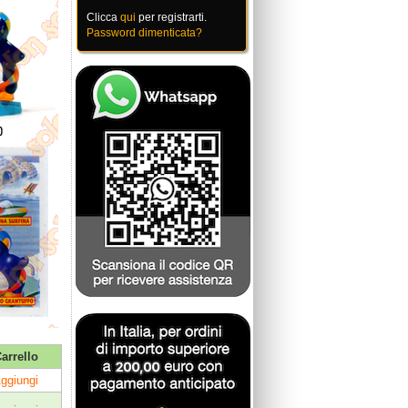
Clicca
qui
per registrarti.
Password dimenticata?
arrello
ggiungi