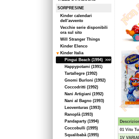
SORPRESINE
Kinder calendari
dell'avvento
Vecchie serie disponibili
ora sul sito
Will Stranger Things
Kinder Elenco
Kinder Italia
Pingui Beach (1994)
Happypotami (1991)
Tartallegre (1992)
Gnomi Burloni (1992)
Coccodritti (1992)
Nani Artigiani (1992)
Nani al Bagno (1993)
Leoventuras (1993)
Ranoplà (1993)
Pandaparty (1994)
Descrizio
Coccobulli (1995)
01 Vito T
Squalibabà (1995)
1V VARIAN