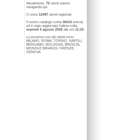
Attualmente,
75
utenti stanno
navigando qui
Ci sono
12497
utenti registrati
Il nostro catalogo conta
36416
articoli,
ed è stato aggiornato l'ultima volta
martedì 4 agosto 2026
alle ore
11:25
Le province con più utenti sono:
MILANO, ROMA, TORINO, NAPOLI,
BERGAMO, BOLOGNA, BRESCIA,
MONZA E BRIANZA, FIRENZE,
GENOVA