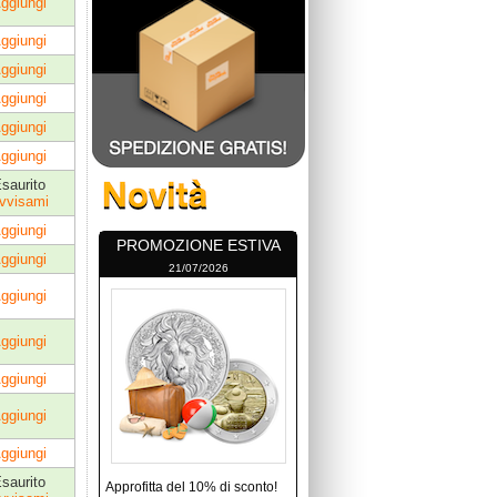
ggiungi
ggiungi
ggiungi
ggiungi
ggiungi
ggiungi
saurito
vvisami
ggiungi
PROMOZIONE ESTIVA
ggiungi
21/07/2026
ggiungi
ggiungi
ggiungi
ggiungi
ggiungi
saurito
Approfitta del 10% di sconto!