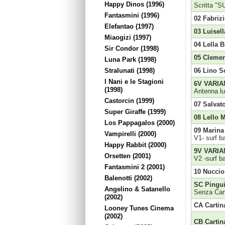
Happy Dinos (1996)
Scritta "SU
Fantasmini (1996)
02 Fabriz
Elefantao (1997)
03 Luisell
Miaogizi (1997)
04 Lella B
Sir Condor (1998)
05 Clemen
Luna Park (1998)
Stralunati (1998)
06 Lino S
I Nani e le Stagioni
6V VARIA
(1998)
Antenna l
Castorcin (1999)
07 Salvat
Super Giraffe (1999)
08 Lello 
Los Pappagalos (2000)
09 Marina
Vampirelli (2000)
V1- surf b
Happy Rabbit (2000)
9V VARIA
Orsetten (2001)
V2 -surf b
Fantasmini 2 (2001)
10 Nuccio
Balenotti (2002)
SC Pingui
Angelino & Satanello
Senza Car
(2002)
CA Cartin
Looney Tunes Cinema
(2002)
CB Cartin