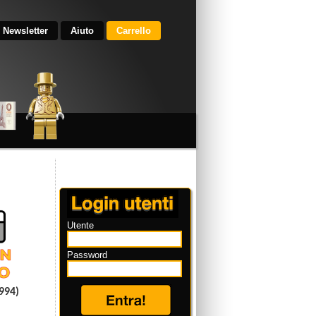
Newsletter
Aiuto
Carrello
Utente
Password
1994)