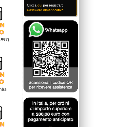
Clicca
qui
per registrarti.
Password dimenticata?
1997)
imba