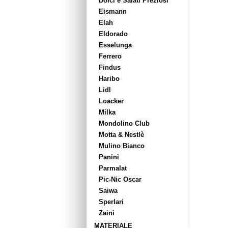
Dolci e Salati Preziosi
Eismann
Elah
Eldorado
Esselunga
Ferrero
Findus
Haribo
Lidl
Loacker
Milka
Mondolino Club
Motta & Nestlè
Mulino Bianco
Panini
Parmalat
Pic-Nic Oscar
Saiwa
Sperlari
Zaini
MATERIALE