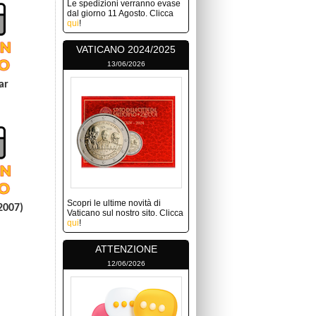
Le spedizioni verranno evase
dal giorno 11 Agosto. Clicca
qui
!
VATICANO 2024/2025
13/06/2026
ar
Scopri le ultime novità di
2007)
Vaticano sul nostro sito. Clicca
qui
!
ATTENZIONE
12/06/2026