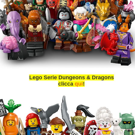
Lego Serie Dungeons & Dragons
clicca
qui
!