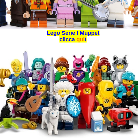
Lego Serie I Muppet
clicca
qui
!