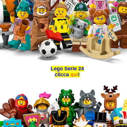
Lego Serie 24
clicca
qui
!