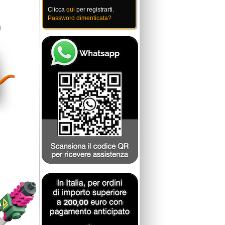
Clicca
qui
per registrarti.
Password dimenticata?