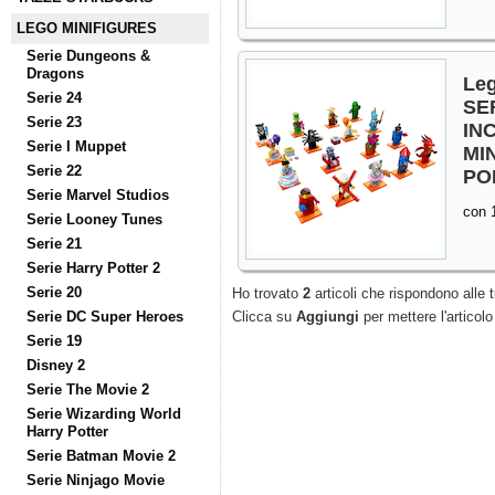
LEGO MINIFIGURES
Serie Dungeons &
Dragons
Leg
Serie 24
SE
Serie 23
IN
Serie I Muppet
MI
Serie 22
PO
Serie Marvel Studios
con 1
Serie Looney Tunes
Serie 21
Serie Harry Potter 2
Serie 20
Ho trovato
2
articoli che rispondono alle t
Serie DC Super Heroes
Clicca su
Aggiungi
per mettere l'articolo
Serie 19
Disney 2
Serie The Movie 2
Serie Wizarding World
Harry Potter
Serie Batman Movie 2
Serie Ninjago Movie