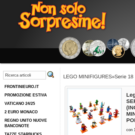
LEGO MINIFIGURES»Serie 18
FRONTINIEURO.IT
Leg
PROMOZIONE ESTIVA
SE
VATICANO 24/25
(I
2 EURO MONACO
MI
PO
REGNO UNITO NUOVE
BANCONOTE
con 1
TAZZE STARBUCKS