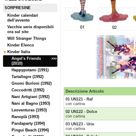
SORPRESINE
Kinder calendari
dell'avvento
Vecchie serie disponibili
ora sul sito
Will Stranger Things
Kinder Elenco
Kinder Italia
Angel's Friends
(2010)
Happypotami (1991)
Tartallegre (1992)
Gnomi Burloni (1992)
Coccodritti (1992)
Descrizione Articolo
Nani Artigiani (1992)
01 UN121 - Raf
Nani al Bagno (1993)
con cartina
Leoventuras (1993)
02 UN122 - Dolce
con cartina
Ranoplà (1993)
Pandaparty (1994)
03 UN123 - Urie
con cartina
Pingui Beach (1994)