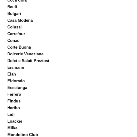
Coca Cola
Bauli
Bulgari
Casa Modena
Colussi
Carrefour
Conad
Corte Buona
Dolcerie Veneziane
Dolci e Salati Preziosi
Eismann
Elah
Eldorado
Esselunga
Ferrero
Findus
Haribo
Lidl
Loacker
Milka
Mondolino Club