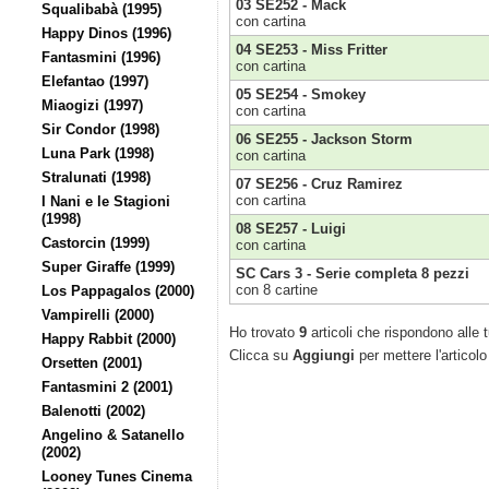
03 SE252 - Mack
Squalibabà (1995)
con cartina
Happy Dinos (1996)
04 SE253 - Miss Fritter
Fantasmini (1996)
con cartina
Elefantao (1997)
05 SE254 - Smokey
Miaogizi (1997)
con cartina
Sir Condor (1998)
06 SE255 - Jackson Storm
Luna Park (1998)
con cartina
Stralunati (1998)
07 SE256 - Cruz Ramirez
con cartina
I Nani e le Stagioni
(1998)
08 SE257 - Luigi
Castorcin (1999)
con cartina
Super Giraffe (1999)
SC Cars 3 - Serie completa 8 pezzi
con 8 cartine
Los Pappagalos (2000)
Vampirelli (2000)
Ho trovato
9
articoli che rispondono alle t
Happy Rabbit (2000)
Clicca su
Aggiungi
per mettere l'articolo
Orsetten (2001)
Fantasmini 2 (2001)
Balenotti (2002)
Angelino & Satanello
(2002)
Looney Tunes Cinema