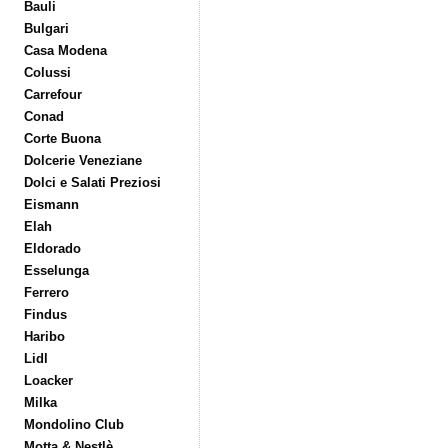
Bauli
Bulgari
Casa Modena
Colussi
Carrefour
Conad
Corte Buona
Dolcerie Veneziane
Dolci e Salati Preziosi
Eismann
Elah
Eldorado
Esselunga
Ferrero
Findus
Haribo
Lidl
Loacker
Milka
Mondolino Club
Motta & Nestlè