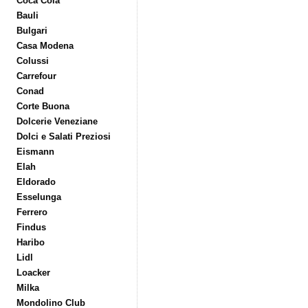
Coca Cola
Bauli
Bulgari
Casa Modena
Colussi
Carrefour
Conad
Corte Buona
Dolcerie Veneziane
Dolci e Salati Preziosi
Eismann
Elah
Eldorado
Esselunga
Ferrero
Findus
Haribo
Lidl
Loacker
Milka
Mondolino Club