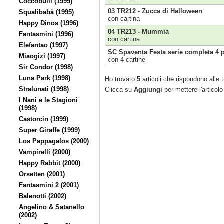
Coccobulli (1995)
03 TR212 - Zucca di Halloween
Squalibabà (1995)
con cartina
Happy Dinos (1996)
04 TR213 - Mummia
Fantasmini (1996)
con cartina
Elefantao (1997)
SC Spaventa Festa serie completa 4 
Miaogizi (1997)
con 4 cartine
Sir Condor (1998)
Luna Park (1998)
Ho trovato
5
articoli che rispondono alle t
Stralunati (1998)
Clicca su
Aggiungi
per mettere l'articolo
I Nani e le Stagioni
(1998)
Castorcin (1999)
Super Giraffe (1999)
Los Pappagalos (2000)
Vampirelli (2000)
Happy Rabbit (2000)
Orsetten (2001)
Fantasmini 2 (2001)
Balenotti (2002)
Angelino & Satanello
(2002)