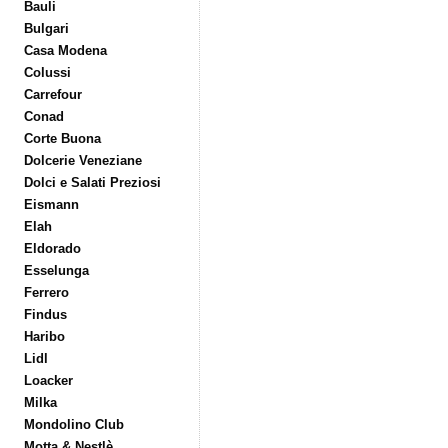
Bauli
Bulgari
Casa Modena
Colussi
Carrefour
Conad
Corte Buona
Dolcerie Veneziane
Dolci e Salati Preziosi
Eismann
Elah
Eldorado
Esselunga
Ferrero
Findus
Haribo
Lidl
Loacker
Milka
Mondolino Club
Motta & Nestlè