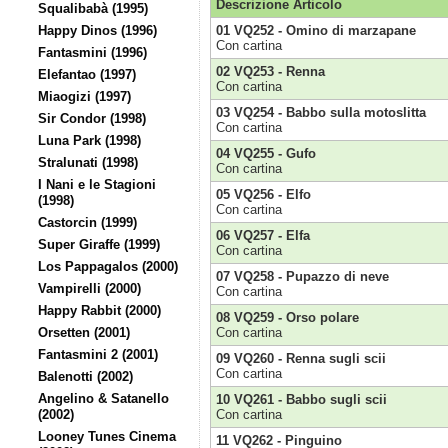
Descrizione Articolo
Squalibabà (1995)
Happy Dinos (1996)
01 VQ252 - Omino di marzapane
Con cartina
Fantasmini (1996)
02 VQ253 - Renna
Elefantao (1997)
Con cartina
Miaogizi (1997)
03 VQ254 - Babbo sulla motoslitta
Sir Condor (1998)
Con cartina
Luna Park (1998)
04 VQ255 - Gufo
Stralunati (1998)
Con cartina
I Nani e le Stagioni
05 VQ256 - Elfo
(1998)
Con cartina
Castorcin (1999)
06 VQ257 - Elfa
Super Giraffe (1999)
Con cartina
Los Pappagalos (2000)
07 VQ258 - Pupazzo di neve
Vampirelli (2000)
Con cartina
Happy Rabbit (2000)
08 VQ259 - Orso polare
Orsetten (2001)
Con cartina
Fantasmini 2 (2001)
09 VQ260 - Renna sugli scii
Con cartina
Balenotti (2002)
Angelino & Satanello
10 VQ261 - Babbo sugli scii
(2002)
Con cartina
Looney Tunes Cinema
11 VQ262 - Pinguino