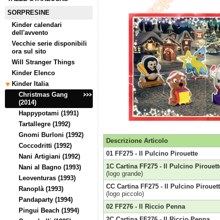
SORPRESINE
Kinder calendari
dell'avvento
Vecchie serie disponibili
ora sul sito
Will Stranger Things
Kinder Elenco
Kinder Italia
Christmas Gang
(2014)
Happypotami (1991)
Tartallegre (1992)
Gnomi Burloni (1992)
Descrizione Articolo
Coccodritti (1992)
01 FF275 - Il Pulcino Pirouette
Nani Artigiani (1992)
1C Cartina FF275 - Il Pulcino Pirouett
Nani al Bagno (1993)
(logo grande)
Leoventuras (1993)
CC Cartina FF275 - Il Pulcino Pirouet
Ranoplà (1993)
(logo piccolo)
Pandaparty (1994)
02 FF276 - Il Riccio Penna
Pingui Beach (1994)
2C Cartina FF276 - Il Riccio Penna