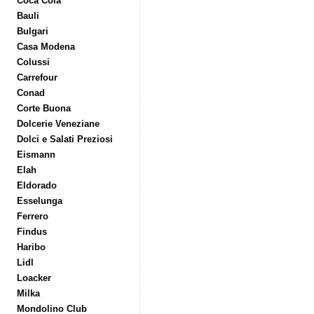
Coca Cola
Bauli
Bulgari
Casa Modena
Colussi
Carrefour
Conad
Corte Buona
Dolcerie Veneziane
Dolci e Salati Preziosi
Eismann
Elah
Eldorado
Esselunga
Ferrero
Findus
Haribo
Lidl
Loacker
Milka
Mondolino Club