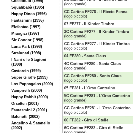
Coccobulli (1995)
(logo grande)
Squalibabà (1995)
CC Cartina FF276 - Il Riccio Penna
Happy Dinos (1996)
(logo piccolo)
Fantasmini (1996)
03 FF277 - Il Kinder Timbro
Elefantao (1997)
3C Cartina FF277 - Il Kinder Timbro
Miaogizi (1997)
(logo grande)
Sir Condor (1998)
CC Cartina FF277 - Il Kinder Timbro
Luna Park (1998)
(logo piccolo)
Stralunati (1998)
04 FF280 - Santa Claus
I Nani e le Stagioni
4C Cartina FF280 - Santa Claus
(1998)
(logo grande)
Castorcin (1999)
CC Cartina FF280 - Santa Claus
Super Giraffe (1999)
(logo piccolo)
Los Pappagalos (2000)
05 FF281 - L'Orso Canterino
Vampirelli (2000)
5C Cartina FF281 - L'Orso Canterino
Happy Rabbit (2000)
(logo grande)
Orsetten (2001)
CC Cartina FF281 - L'Orso Canterino
Fantasmini 2 (2001)
(logo piccolo)
Balenotti (2002)
06 FF282 - Giro di Stelle
Angelino & Satanello
(2002)
6C Cartina FF282 - Giro di Stelle
(logo grande)