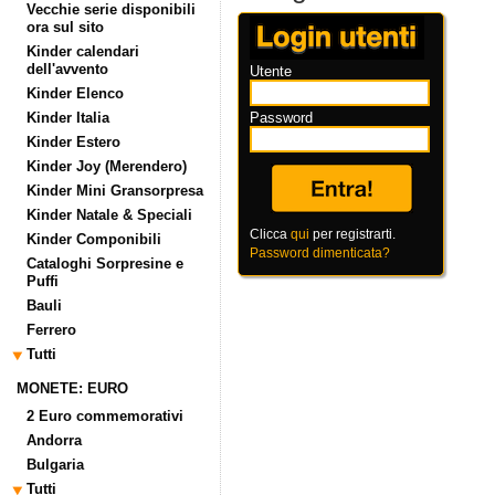
Vecchie serie disponibili
ora sul sito
Kinder calendari
dell'avvento
Utente
Kinder Elenco
Kinder Italia
Password
Kinder Estero
Kinder Joy (Merendero)
Kinder Mini Gransorpresa
Kinder Natale & Speciali
Clicca
qui
per registrarti.
Kinder Componibili
Password dimenticata?
Cataloghi Sorpresine e
Puffi
Bauli
Ferrero
Tutti
MONETE: EURO
2 Euro commemorativi
Andorra
Bulgaria
Tutti