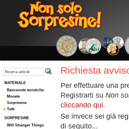
Richiesta avviso
MATERIALE
Per effettuare una pr
Banconote turistiche
Registrarti su
Non so
Monete
Sorpresine
cliccando qui
.
Tutti
Se invece sei già regi
SORPRESINE
di seguito...
Will Stranger Things