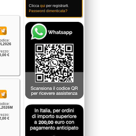
Clicca
qui
per registrarti.
Password dimenticata?
odice:
L2026
rezzo:
0,00 €
odice:
L2026M
rezzo:
2,00 €