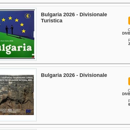
Bulgaria 2026 - Divisionale
Turistica
C
DIV
P
2
Bulgaria 2026 - Divisionale
C
DIV
P
6