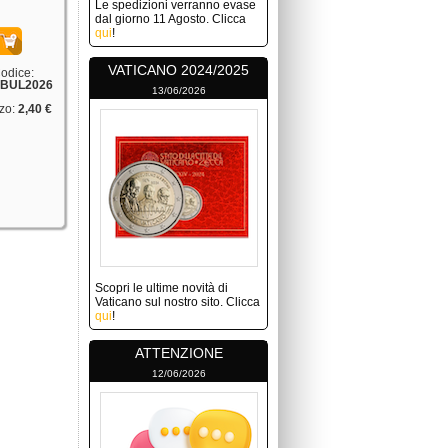
Le spedizioni verranno evase
dal giorno 11 Agosto. Clicca
qui
!
VATICANO 2024/2025
odice:
BUL2026
13/06/2026
zo:
2,40 €
Scopri le ultime novità di
Vaticano sul nostro sito. Clicca
qui
!
ATTENZIONE
12/06/2026