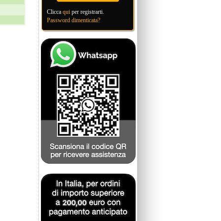
Clicca
qui
per registrarti.
Password dimenticata?