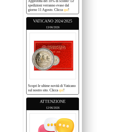
Approfitta del 10% di sconto! Le
spedizioni verranno evase dal
giorno 11 Agosto. Clicca
qui
!
VATICANO 2024/2025
13/06/2026
Scopri le ultime novità di Vaticano
sul nostro sito. Clicca
qui
!
ATTENZIONE
12/06/2026