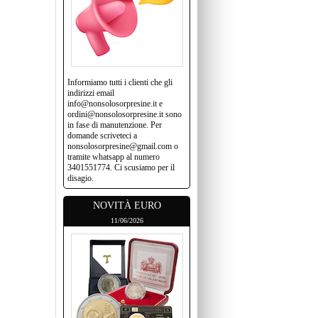
Informiamo tutti i clienti che gli
indirizzi email
info@nonsolosorpresine.it e
ordini@nonsolosorpresine.it sono
in fase di manutenzione. Per
domande scriveteci a
nonsolosorpresine@gmail.com o
tramite whatsapp al numero
3401551774. Ci scusiamo per il
disagio.
NOVITÀ EURO
11/06/2026