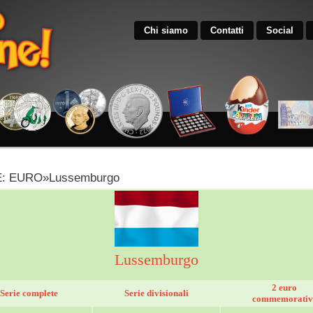
Chi siamo
Contatti
Social
: EURO»Lussemburgo
Lussemburgo
2 euro
Serie complete
Serie divisionali
commemorativ