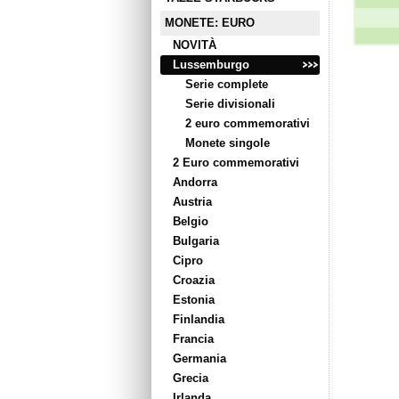
MONETE: EURO
NOVITÀ
Lussemburgo
Serie complete
Serie divisionali
2 euro commemorativi
Monete singole
2 Euro commemorativi
Andorra
Austria
Belgio
Bulgaria
Cipro
Croazia
Estonia
Finlandia
Francia
Germania
Grecia
Irlanda