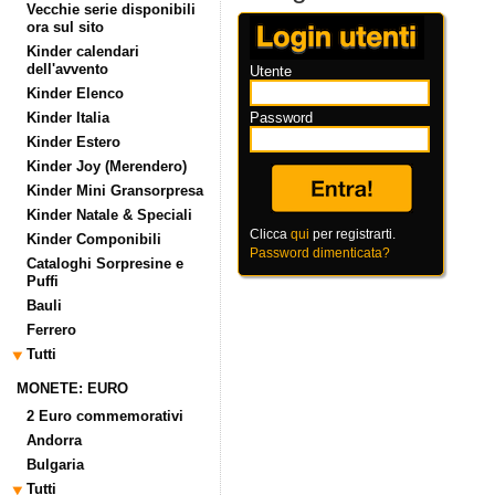
Vecchie serie disponibili
ora sul sito
Kinder calendari
dell'avvento
Utente
Kinder Elenco
Kinder Italia
Password
Kinder Estero
Kinder Joy (Merendero)
Kinder Mini Gransorpresa
Kinder Natale & Speciali
Clicca
qui
per registrarti.
Kinder Componibili
Password dimenticata?
Cataloghi Sorpresine e
Puffi
Bauli
Ferrero
Tutti
MONETE: EURO
2 Euro commemorativi
Andorra
Bulgaria
Tutti