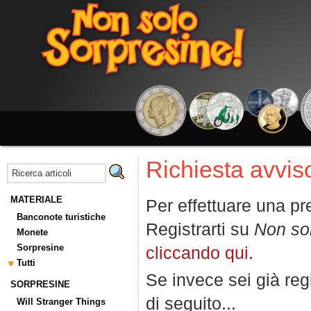
Richiesta avviso
MATERIALE
Per effettuare una pr
Banconote turistiche
Registrarti su
Non so
Monete
Sorpresine
cliccando qui
.
Tutti
Se invece sei già regi
SORPRESINE
di seguito...
Will Stranger Things