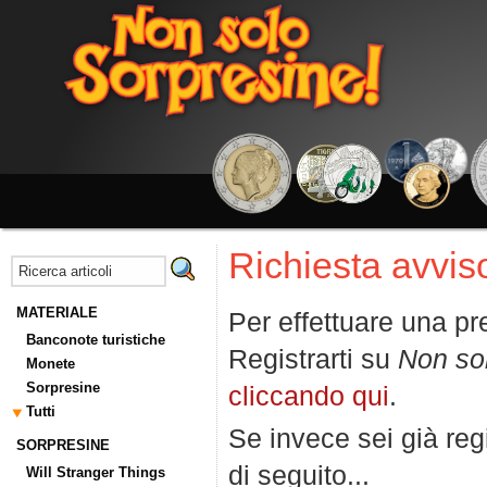
Richiesta avviso
MATERIALE
Per effettuare una pr
Banconote turistiche
Registrarti su
Non so
Monete
Sorpresine
cliccando qui
.
Tutti
Se invece sei già regi
SORPRESINE
di seguito...
Will Stranger Things