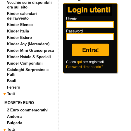
Vecchie serie disponibili
ora sul sito
Kinder calendari
dell'avvento
Utente
Kinder Elenco
Kinder Italia
Password
Kinder Estero
Kinder Joy (Merendero)
Kinder Mini Gransorpresa
Kinder Natale & Speciali
Clicca
qui
per registrarti.
Kinder Componibili
Password dimenticata?
Cataloghi Sorpresine e
Puffi
Bauli
Ferrero
Tutti
MONETE: EURO
2 Euro commemorativi
Andorra
Bulgaria
Tutti