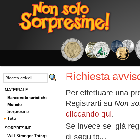
Richiesta avviso
MATERIALE
Per effettuare una pr
Banconote turistiche
Registrarti su
Non so
Monete
Sorpresine
cliccando qui
.
Tutti
Se invece sei già regi
SORPRESINE
di seguito...
Will Stranger Things