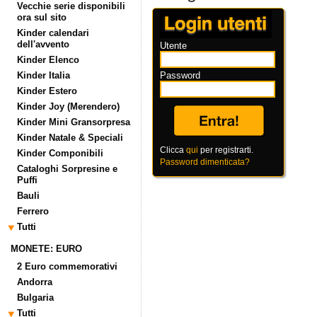
Vecchie serie disponibili
ora sul sito
Kinder calendari
dell'avvento
Utente
Kinder Elenco
Kinder Italia
Password
Kinder Estero
Kinder Joy (Merendero)
Kinder Mini Gransorpresa
Kinder Natale & Speciali
Clicca
qui
per registrarti.
Kinder Componibili
Password dimenticata?
Cataloghi Sorpresine e
Puffi
Bauli
Ferrero
Tutti
MONETE: EURO
2 Euro commemorativi
Andorra
Bulgaria
Tutti