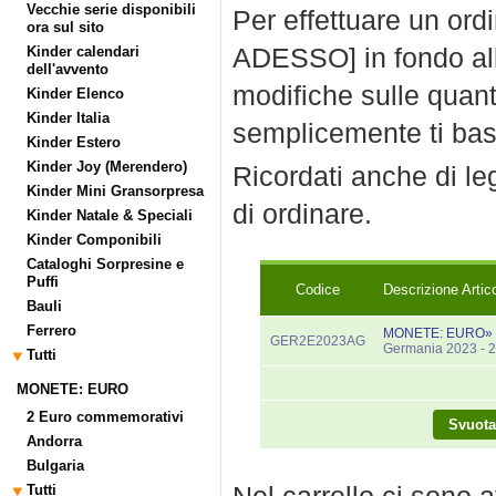
Vecchie serie disponibili
Per effettuare un ord
ora sul sito
ADESSO] in fondo all
Kinder calendari
dell'avvento
modifiche sulle quanti
Kinder Elenco
Kinder Italia
semplicemente ti bast
Kinder Estero
Kinder Joy (Merendero)
Ricordati anche di l
Kinder Mini Gransorpresa
di ordinare.
Kinder Natale & Speciali
Kinder Componibili
Cataloghi Sorpresine e
Puffi
Codice
Descrizione Artic
Bauli
Ferrero
MONETE: EURO» 2 
GER2E2023AG
Germania 2023 - 2
Tutti
MONETE: EURO
2 Euro commemorativi
Andorra
Bulgaria
Tutti