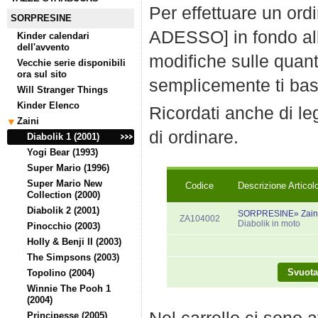
Per effettuare un ord
SORPRESINE
ADESSO] in fondo all
Kinder calendari
dell'avvento
modifiche sulle quanti
Vecchie serie disponibili
ora sul sito
semplicemente ti bast
Will Stranger Things
Kinder Elenco
Ricordati anche di l
Zaini
di ordinare.
Diabolik 1 (2001)
Yogi Bear (1993)
Super Mario (1996)
Super Mario New
Codice
Descrizione Articol
Collection (2000)
Diabolik 2 (2001)
SORPRESINE» Zaini»
ZA104002
Diabolik in moto
Pinocchio (2003)
Holly & Benji II (2003)
The Simpsons (2003)
Topolino (2004)
Winnie The Pooh 1
(2004)
Principesse (2005)