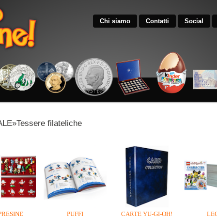
Chi siamo
Contatti
Social
E»Tessere filateliche
PRESINE
PUFFI
CARTE YU-GI-OH!
LE