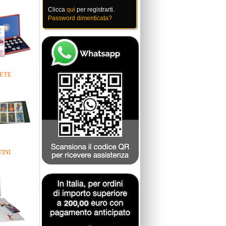
Clicca
qui
per registrarti.
Password dimenticata?
ETE
INI