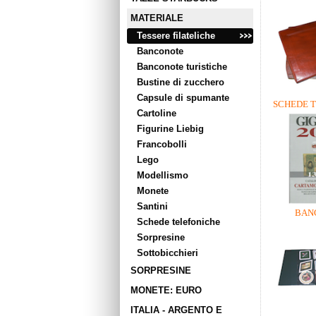
MATERIALE
Tessere filateliche
Banconote
Banconote turistiche
Bustine di zucchero
Capsule di spumante
SCHEDE 
Cartoline
Figurine Liebig
Francobolli
Lego
Modellismo
Monete
Santini
BAN
Schede telefoniche
Sorpresine
Sottobicchieri
SORPRESINE
MONETE: EURO
ITALIA - ARGENTO E