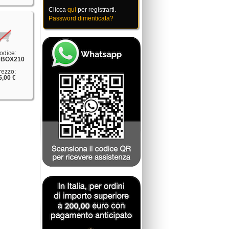
Clicca
qui
per registrarti.
Password dimenticata?
odice:
BOX210
rezzo:
5,00 €