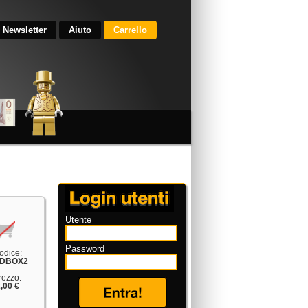
Newsletter
Aiuto
Carrello
Utente
Password
odice:
DBOX2
rezzo:
,00 €