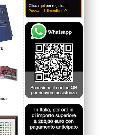
Clicca
qui
per registrarti.
Password dimenticata?
TE
DINE