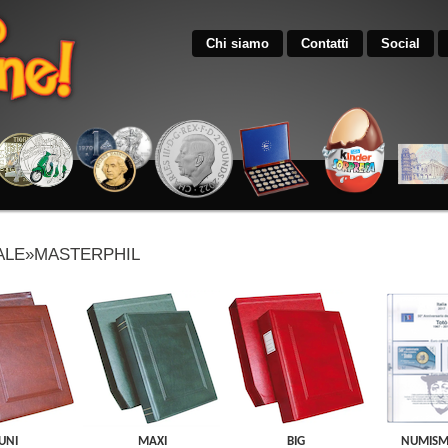
Chi siamo
Contatti
Social
ALE»MASTERPHIL
UNI
MAXI
BIG
NUMISM