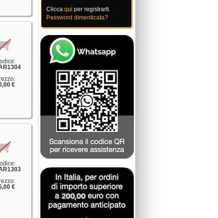
Clicca
qui
per registrarti.
Password dimenticata?
odice:
AR1304
rezzo:
0,00 €
odice:
AR1303
rezzo:
5,00 €