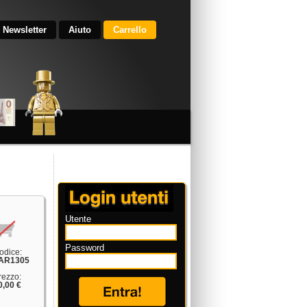
Newsletter
Aiuto
Carrello
Utente
Password
odice:
AR1305
rezzo:
0,00 €