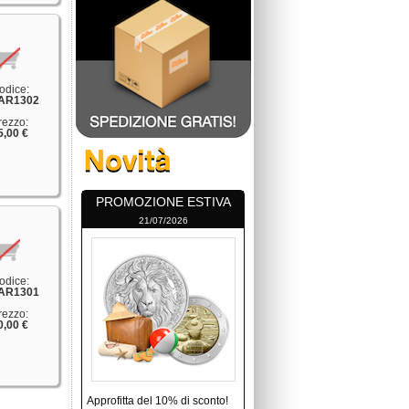
odice:
AR1302
rezzo:
5,00 €
PROMOZIONE ESTIVA
21/07/2026
odice:
AR1301
rezzo:
0,00 €
Approfitta del 10% di sconto!