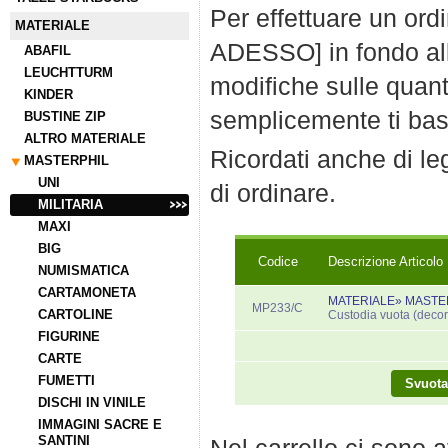
Per effettuare un ord
MATERIALE
ADESSO] in fondo all
ABAFIL
LEUCHTTURM
modifiche sulle quanti
KINDER
semplicemente ti bast
BUSTINE ZIP
ALTRO MATERIALE
Ricordati anche di l
MASTERPHIL
UNI
di ordinare.
MILITARIA
MAXI
BIG
Codice
Descrizione Articolo
NUMISMATICA
CARTAMONETA
MATERIALE» MASTER
MP233/C
CARTOLINE
Custodia vuota (decora
FIGURINE
CARTE
FUMETTI
DISCHI IN VINILE
IMMAGINI SACRE E
SANTINI